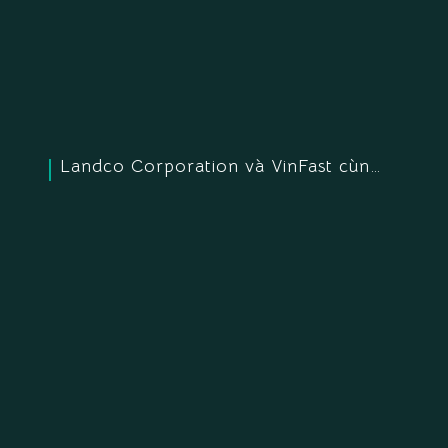
Landco Corporation và VinFast cùng chung nhịp đập “Mãnh liệt tinh thần Việt Nam”