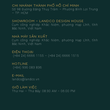
CHI NHÁNH THÀNH PHỐ HỒ CHÍ MINH
Số 98 Đường Đặng Thuỳ Trâm – Phường Bình Lợi Trung
– TP: HCM
SHOWROOM – LANDCO DESIGN HOUSE
Cụm công nghiệp Khắc Niệm, phường Hạp Lĩnh, tỉnh
Bắc Ninh, Việt Nam
NHÀ MÁY SẢN XUẤT
Cụm công nghiệp Khắc Niệm, phường Hạp Lĩnh, tỉnh
Bắc Ninh, Việt Nam
ĐIỆN THOẠI
(+84 24) 6666 1155
–
(+84 24) 6666 1515
HOTLINE
(+84) 936 083 836
E-MAIL
landco@landco.vn
GIỜ LÀM VIỆC
Thứ Hai – Thứ Bảy: 08:30 AM – 06:00 PM