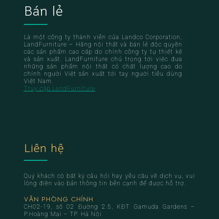
Bán lẻ
Là một công ty thành viên của Landco Corporation,
LandFurniture – Hãng nội thất và bán lẻ độc quyền
các sản phẩm cao cấp do chính công ty tự thiết kế
và sản xuất. LandFurniture chú trọng tới việc đưa
những sản phẩm nội thất có chất lượng cao do
chính người Việt sản xuất tới tay người tiêu dùng
Việt Nam.
Truy cập LandFurniture
Liên hệ
Quý khách có bất kỳ câu hỏi hay yêu cầu về dịch vụ, vui
lòng điền vào bản thông tin bên cạnh để được hỗ trợ.
VĂN PHÒNG CHÍNH
CH02-19, số 02 Đường 2.5, KĐT Gamuda Gardens –
P.Hoàng Mai – TP. Hà Nội