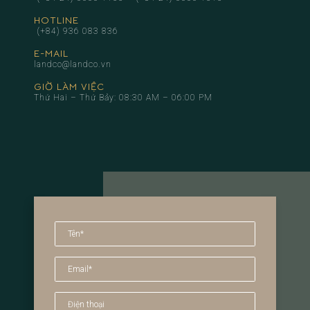
HOTLINE
(+84) 936 083 836
E-MAIL
landco@landco.vn
GIỜ LÀM VIỆC
Thứ Hai – Thứ Bảy: 08:30 AM – 06:00 PM