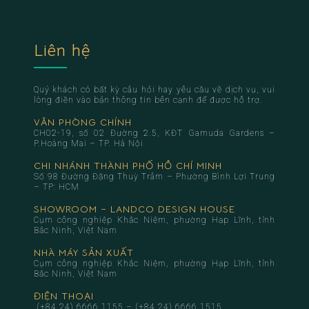
Liên hệ
Quý khách có bất kỳ câu hỏi hay yêu cầu về dịch vụ, vui
lòng điền vào bản thông tin bên cạnh để được hỗ trợ.
VĂN PHÒNG CHÍNH
CH02-19, số 02 Đường 2.5, KĐT Gamuda Gardens –
P.Hoàng Mai – TP. Hà Nội
CHI NHÁNH THÀNH PHỐ HỒ CHÍ MINH
Số 98 Đường Đặng Thuỳ Trâm – Phường Bình Lợi Trung
– TP: HCM
SHOWROOM – LANDCO DESIGN HOUSE
Cụm công nghiệp Khắc Niệm, phường Hạp Lĩnh, tỉnh
Bắc Ninh, Việt Nam
NHÀ MÁY SẢN XUẤT
Cụm công nghiệp Khắc Niệm, phường Hạp Lĩnh, tỉnh
Bắc Ninh, Việt Nam
ĐIỆN THOẠI
(+84 24) 6666 1155
–
(+84 24) 6666 1515